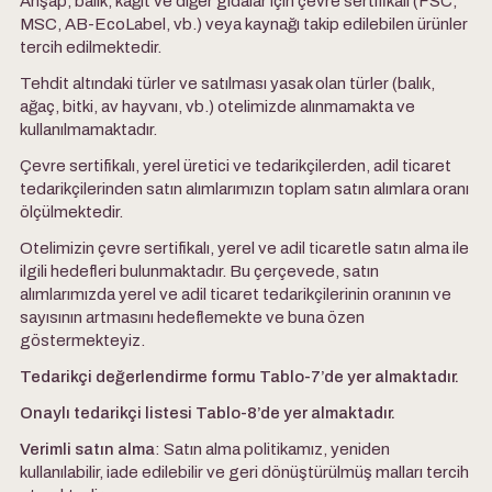
Ahşap, balık, kâğıt ve diğer gıdalar için çevre sertifikalı (FSC,
MSC, AB-EcoLabel, vb.) veya kaynağı takip edilebilen ürünler
tercih edilmektedir.
Tehdit altındaki türler ve satılması yasak olan türler (balık,
ağaç, bitki, av hayvanı, vb.) otelimizde alınmamakta ve
kullanılmamaktadır.
Çevre sertifikalı, yerel üretici ve tedarikçilerden, adil ticaret
tedarikçilerinden satın alımlarımızın toplam satın alımlara oranı
ölçülmektedir.
Otelimizin çevre sertifikalı, yerel ve adil ticaretle satın alma ile
ilgili hedefleri bulunmaktadır. Bu çerçevede, satın
alımlarımızda yerel ve adil ticaret tedarikçilerinin oranının ve
sayısının artmasını hedeflemekte ve buna özen
göstermekteyiz.
Tedarikçi değerlendirme formu Tablo-7’de yer almaktadır.
Onaylı tedarikçi listesi Tablo-8’de yer almaktadır.
Verimli satın alma
: Satın alma politikamız, yeniden
kullanılabilir, iade edilebilir ve geri dönüştürülmüş malları tercih