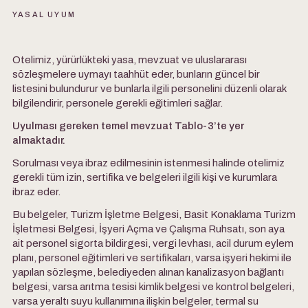
YASAL UYUM
Otelimiz, yürürlükteki yasa, mevzuat ve uluslararası
sözleşmelere uymayı taahhüt eder, bunların güncel bir
listesini bulundurur ve bunlarla ilgili personelini düzenli olarak
bilgilendirir, personele gerekli eğitimleri sağlar.
Uyulması gereken temel mevzuat Tablo-3’te yer
almaktadır.
Sorulması veya ibraz edilmesinin istenmesi halinde otelimiz
gerekli tüm izin, sertifika ve belgeleri ilgili kişi ve kurumlara
ibraz eder.
Bu belgeler, Turizm İşletme Belgesi, Basit Konaklama Turizm
İşletmesi Belgesi, İşyeri Açma ve Çalışma Ruhsatı, son aya
ait personel sigorta bildirgesi, vergi levhası, acil durum eylem
planı, personel eğitimleri ve sertifikaları, varsa işyeri hekimi ile
yapılan sözleşme, belediyeden alınan kanalizasyon bağlantı
belgesi, varsa arıtma tesisi kimlik belgesi ve kontrol belgeleri,
varsa yeraltı suyu kullanımına ilişkin belgeler, termal su