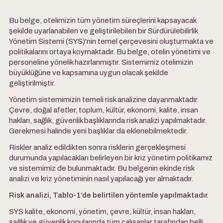
Bu belge, otelimizin tüm yönetim süreçlerini kapsayacak
şekilde uyarlanabilen ve geliştirilebilen bir Sürdürülebilirlik
Yönetim Sistemi (SYS)'nin temel çerçevesini oluşturmakta ve
politikalarını ortaya koymaktadır. Bu belge, otelin yönetimi ve
personeline yönelik hazırlanmıştır. Sistemimiz otelimizin
büyüklüğüne ve kapsamına uygun olacak şekilde
geliştirilmiştir.
Yönetim sistemimizin temeli risk analizine dayanmaktadır.
Çevre, doğal afetler, toplum, kültür, ekonomi, kalite, insan
hakları, sağlık, güvenlik başlıklarında risk analizi yapılmaktadır.
Gerekmesi halinde yeni başlıklar da eklenebilmektedir.
Riskler analiz edildikten sonra risklerin gerçekleşmesi
durumunda yapılacakları belirleyen bir kriz yönetim politikamız
ve sistemimiz de bulunmaktadır. Bu belgenin ekinde risk
analizi ve kriz yönetiminin nasıl yapılacağı yer almaktadır.
Risk analizi, Tablo-1’de belirtilen yöntemle yapılmaktadır.
SYS kalite, ekonomi, yönetim, çevre, kültür, insan hakları,
sağlık ve güvenlik konularında tüm çalışanlar tarafından belli