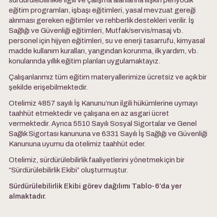
sürdürülebilirlikle ilgili ve çalışma alanlarına ilişkin periyodik
eğitim programları, işbaşı eğitimleri, yasal mevzuat gereği
alınması gereken eğitimler ve rehberlik destekleri verilir. İş
Sağlığı ve Güvenliği eğitimleri, Mutfak/servis/masaj vb.
personel için hijyen eğitimleri, su ve enerji tasarrufu, kimyasal
madde kullanım kuralları, yangından korunma, ilk yardım, vb.
konularında yıllık eğitim planları uygulamaktayız.
Çalışanlarımız tüm eğitim materyallerimize ücretsiz ve açık bir
şekilde erişebilmektedir.
Otelimiz 4857 sayılı İş Kanunu’nun ilgili hükümlerine uymayı
taahhüt etmektedir ve çalışana en az asgari ücret
vermektedir. Ayrıca 5510 Sayılı Sosyal Sigortalar ve Genel
Sağlık Sigortası kanununa ve 6331 Sayılı İş Sağlığı ve Güvenliği
Kanununa uyumu da otelimiz taahhüt eder.
Otelimiz, sürdürülebilirlik faaliyetlerini yönetmek için bir
“Sürdürülebilirlik Ekibi” oluşturmuştur.
Sürdürülebilirlik Ekibi görev dağılımı Tablo-6’da yer
almaktadır.