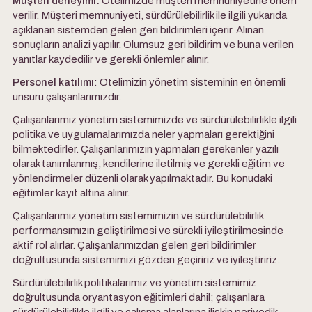
Müşteri deneyimi:
Otelimizde müşteri memnuniyetine önem
verilir. Müşteri memnuniyeti, sürdürülebilirlik ile ilgili yukarıda
açıklanan sistemden gelen geri bildirimleri içerir. Alınan
sonuçların analizi yapılır. Olumsuz geri bildirim ve buna verilen
yanıtlar kaydedilir ve gerekli önlemler alınır.
Personel katılımı
: Otelimizin yönetim sisteminin en önemli
unsuru çalışanlarımızdır.
Çalışanlarımız yönetim sistemimizde ve sürdürülebilirlikle ilgili
politika ve uygulamalarımızda neler yapmaları gerektiğini
bilmektedirler. Çalışanlarımızın yapmaları gerekenler yazılı
olarak tanımlanmış, kendilerine iletilmiş ve gerekli eğitim ve
yönlendirmeler düzenli olarak yapılmaktadır. Bu konudaki
eğitimler kayıt altına alınır.
Çalışanlarımız yönetim sistemimizin ve sürdürülebilirlik
performansımızın geliştirilmesi ve sürekli iyileştirilmesinde
aktif rol alırlar. Çalışanlarımızdan gelen geri bildirimler
doğrultusunda sistemimizi gözden geçiririz ve iyileştiririz.
Sürdürülebilirlik politikalarımız ve yönetim sistemimiz
doğrultusunda oryantasyon eğitimleri dahil; çalışanlara