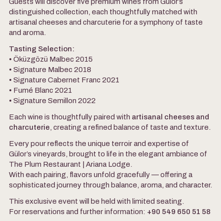
Guests will discover five premium wines from Gülor’s
distinguished collection, each thoughtfully matched with
artisanal cheeses and charcuterie for a symphony of taste
and aroma.
Tasting Selection:
• Öküzgözü Malbec 2015
• Signature Malbec 2018
• Signature Cabernet Franc 2021
• Fumé Blanc 2021
• Signature Semillon 2022
Each wine is thoughtfully paired with
artisanal cheeses and
charcuterie
, creating a refined balance of taste and texture.
Every pour reflects the unique terroir and expertise of
Gülor’s vineyards, brought to life in the elegant ambiance of
The Plum Restaurant | Ariana Lodge.
With each pairing, flavors unfold gracefully — offering a
sophisticated journey through balance, aroma, and character.
This exclusive event will be held with limited seating.
For reservations and further information:
+90 549 650 51 58