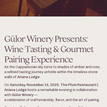
Gülor Winery Presents:
Wine Tasting & Gourmet
Pairing Experience
As the Cappadocian sky turns to shades of amber and rose,
a refined tasting journey unfolds within the timeless stone
walls of
Ariana Lodge
.
On
Saturday, November 15, 2025
,
The Plum Restaurant |
Ariana Lodge
hosts a remarkable evening in collaboration
with
Gülor Winery
—
a celebration of craftsmanship, flavor, and the art of pairing.